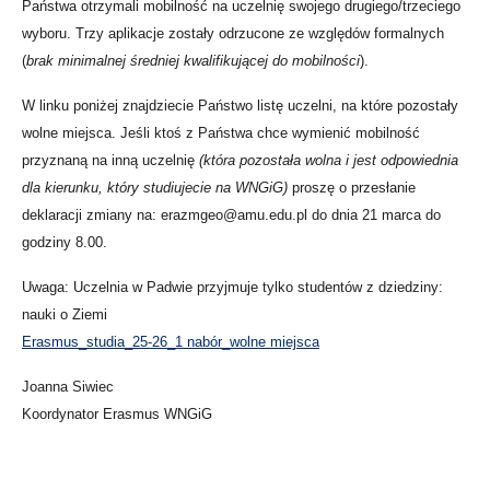
Państwa otrzymali mobilność na uczelnię swojego drugiego/trzeciego
wyboru.
Trzy aplikacje zostały odrzucone ze względów formalnych
(
brak minimalnej średniej kwalifikującej do mobilności
).
W linku poniżej znajdziecie Państwo listę uczelni, na które pozostały
wolne miejsca. Jeśli ktoś z Państwa chce wymienić mobilność
przyznaną na inną uczelnię
(która pozostała wolna i jest odpowiednia
dla kierunku, który studiujecie na WNGiG)
proszę o przesłanie
deklaracji zmiany na: erazmgeo@amu.edu.pl do dnia 21 marca do
godziny 8.00.
Uwaga: Uczelnia w Padwie przyjmuje tylko studentów z dziedziny:
nauki o Ziemi
Erasmus_studia_25-26_1 nabór_wolne miejsca
Joanna Siwiec
Koordynator Erasmus WNGiG