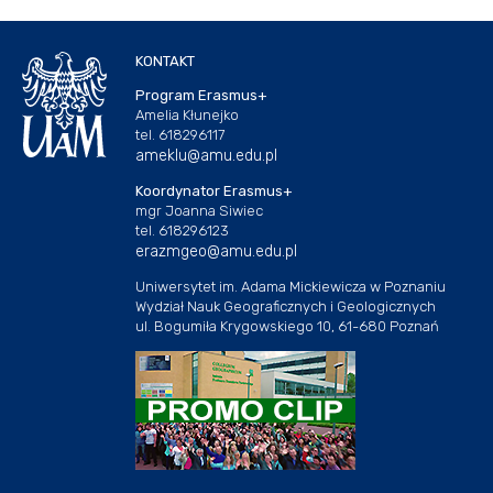
KONTAKT
Program Erasmus+
Amelia Kłunejko
tel. 618296117
ameklu@amu.edu.pl
Koordynator Erasmus+
mgr Joanna Siwiec
tel. 618296123
erazmgeo@amu.edu.pl
Uniwersytet im. Adama Mickiewicza w Poznaniu
Wydział Nauk Geograficznych i Geologicznych
ul. Bogumiła Krygowskiego 10, 61-680 Poznań