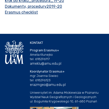
krok po kroku_procedura_19-20
Dokumenty, procedury2019-20
Erasmus checklist
KONTAKT
Program Erasmus+
Amelia Kłunejko
tel. 618296117
ameklu@amu.edu.pl
Koordynator Erasmus+
mgr Joanna Siwiec
tel. 618296123
erazmgeo@amu.edu.pl
Uniwersytet im. Adama Mickiewicza w Poznaniu
Wydział Nauk Geograficznych i Geologicznych
ul. Bogumiła Krygowskiego 10, 61-680 Poznań