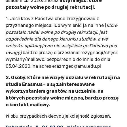
akademicki 2020/21oraz
listę miejsc, które
pozostały wolne po drugiej rekrutacji.
1. Jeśli ktoś z Państwa chce zrezygnować z
przyznanego miejsca, lub wymienić ja na inne (
które
pozostało nadal wolne po drugiej rekrutacji, jest
odpowiednie dla danego kierunku studiów, a we
wniosku aplikacyjnym nie wzięliście go Państwo pod
uwagę)
bardzo proszę o przesłanie rezygnacji/chęci
wymiany/mailowo, bezpośrednio do mnie do dnia
05.04.2020, na adres erazmgeo@amu.edu.pl
2. Osoby, które nie wzięły udziału w rekrutacji na
studia Erasmus+ a są zainteresowane
wykorzystaniem grantów, na uczelnie, na
których pozostały wolne miejsca, bardzo proszę
o kontakt mailowy.
W obu przypadkach decyduje kolejność zgłoszeń
.