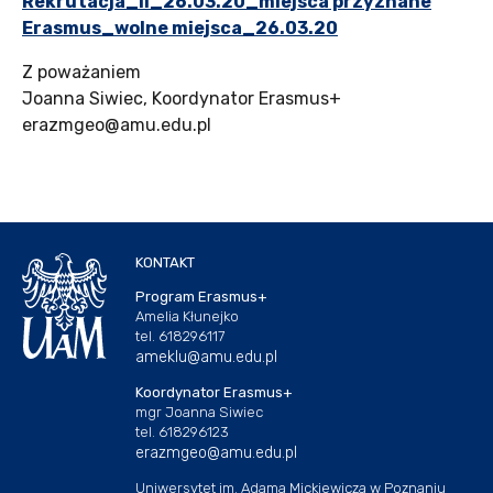
Rekrutacja_II_26.03.20_miejsca przyznane
Erasmus_wolne miejsca_26.03.20
Z poważaniem
Joanna Siwiec, Koordynator Erasmus+
erazmgeo@amu.edu.pl
KONTAKT
Program Erasmus+
Amelia Kłunejko
tel. 618296117
ameklu@amu.edu.pl
Koordynator Erasmus+
mgr Joanna Siwiec
tel. 618296123
erazmgeo@amu.edu.pl
Uniwersytet im. Adama Mickiewicza w Poznaniu