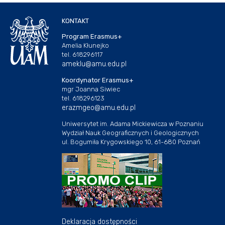
KONTAKT
Program Erasmus+
Amelia Kłunejko
tel. 618296117
ameklu@amu.edu.pl
Koordynator Erasmus+
mgr Joanna Siwiec
tel. 618296123
erazmgeo@amu.edu.pl
Uniwersytet im. Adama Mickiewicza w Poznaniu
Wydział Nauk Geograficznych i Geologicznych
ul. Bogumiła Krygowskiego 10, 61-680 Poznań
Deklaracja dostępności