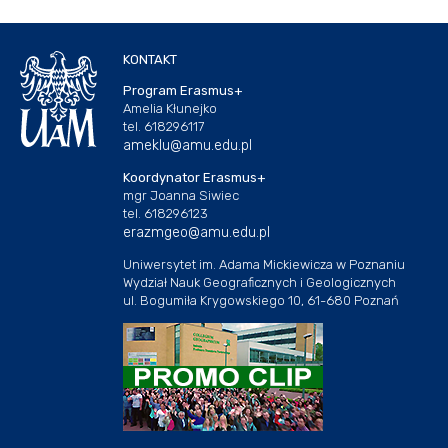
KONTAKT
Program Erasmus+
Amelia Kłunejko
tel. 618296117
ameklu@amu.edu.pl
Koordynator Erasmus+
mgr Joanna Siwiec
tel. 618296123
erazmgeo@amu.edu.pl
Uniwersytet im. Adama Mickiewicza w Poznaniu
Wydział Nauk Geograficznych i Geologicznych
ul. Bogumiła Krygowskiego 10, 61-680 Poznań