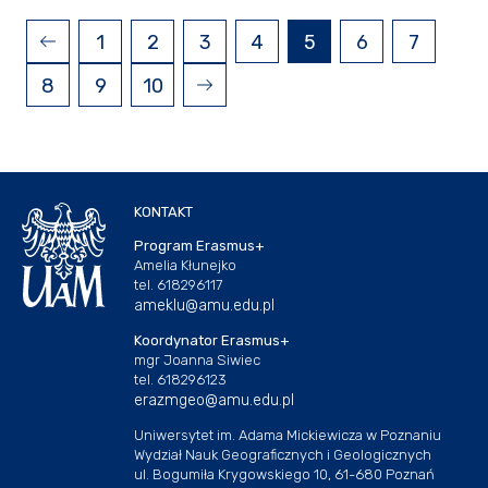
1
2
3
4
5
6
7
8
9
10
KONTAKT
Program Erasmus+
Amelia Kłunejko
tel. 618296117
ameklu@amu.edu.pl
Koordynator Erasmus+
mgr Joanna Siwiec
tel. 618296123
erazmgeo@amu.edu.pl
Uniwersytet im. Adama Mickiewicza w Poznaniu
Wydział Nauk Geograficznych i Geologicznych
ul. Bogumiła Krygowskiego 10, 61-680 Poznań